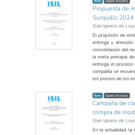
Item type:
,
Access status:
,
Item
Open Access
Propuesta de me
Surquillo 2024
(
San Ignacio de Loyo
El propósito de est
entrega y atención
consolidación del n
la meta principal d
entrega, el proceso 
compañía se encuent
los precios de los i
Item type:
,
Access status:
,
Item
Open Access
Campaña de con
compra de moda 
(
San Ignacio de Loyo
En la actualidad, la