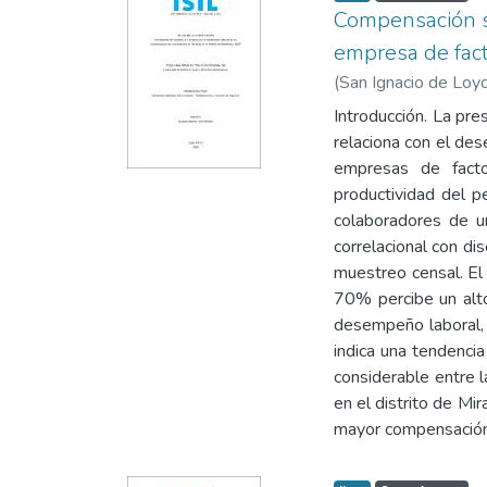
Compensación sa
empresa de facto
(
San Ignacio de Loyo
Introducción. La pre
relaciona con el de
empresas de facto
productividad del p
colaboradores de u
correlacional con di
muestreo censal. El
70% percibe un alto
desempeño laboral, 
indica una tendenci
considerable entre 
en el distrito de Mi
mayor compensación 