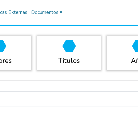
icas Externas
Documentos ▾
ores
Títulos
A