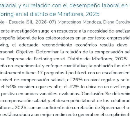
larial y su relación con el desempeño laboral en
ring en el distrito de Miraflores, 2025
la - Escuela ISIL
,
2026-07
)
Montesinos Mendoza, Diana Carolin
sente investigación surge en respuesta a la necesidad de analiza
sempeño laboral de los colaboradores en un contexto empresarial
ring, el adecuado reconocimiento económico resulta clave
ersonal. Objetivo. Determinar la relación de la compensación sa
na Empresa de Factoring en el Distrito de Miraflores, 2025.
seño no experimental y enfoque cuantitativo, la población fue de
 instrumento tiene 17 preguntas tipo Likert con un escalonamient
 nivel de compensación salarial, el 26% un nivel regular y solo
el 54% considera que es alto, el 42% lo ubica en un nivel regul
a positiva en ambas variables evaluadas. Conclusión. Se determin
la compensación salarial y el desempeño laboral de los colabora
raflores, 2025, con un coeficiente de correlación de Spearman rho
está asociada a un mejor rendimiento general en el cumplimient