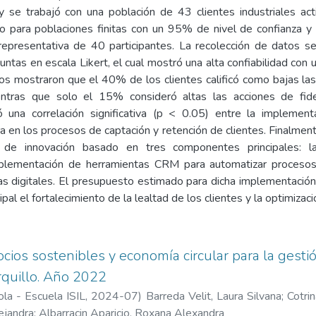
 y se trabajó con una población de 43 clientes industriales ac
o para poblaciones finitas con un 95% de nivel de confianza 
epresentativa de 40 participantes. La recolección de datos se
ntas en escala Likert, el cual mostró una alta confiabilidad con
os mostraron que el 40% de los clientes calificó como bajas las
ntras que solo el 15% consideró altas las acciones de fidel
mó una correlación significativa (p < 0.05) entre la implemen
a en los procesos de captación y retención de clientes. Finalmen
n de innovación basado en tres componentes principales: l
mplementación de herramientas CRM para automatizar procesos 
as digitales. El presupuesto estimado para dicha implementació
ipal el fortalecimiento de la lealtad de los clientes y la optimiza
ios sostenibles y economía circular para la gestió
rquillo. Año 2022
la - Escuela ISIL
,
2024-07
)
Barreda Velit, Laura Silvana
;
Cotri
ejandra
;
Albarracin Aparicio, Roxana Alexandra