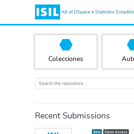
All of DSpace
Statistics
Estadíst
Colecciones
Aut
Recent Submissions
Item type:
,
Access status:
,
Item
Open Access