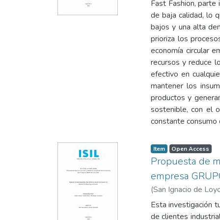
Fast Fashion, parte 
de baja calidad, lo
bajos y una alta de
prioriza los proces
economía circular e
recursos y reduce l
efectivo en cualqui
mantener los insum
productos y generan
sostenible, con el 
constante consumo 
Item type:
,
Access status:
,
Item
Open Access
Propuesta de me
empresa GRUPO
(
San Ignacio de Loyo
Esta investigación t
de clientes industr