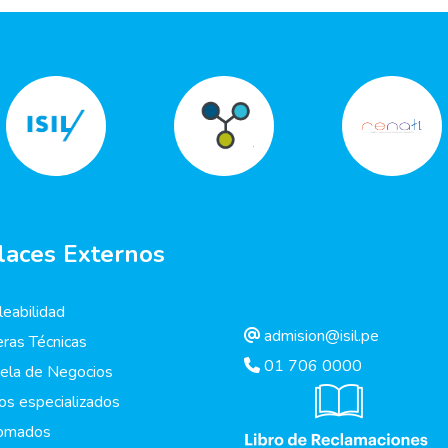
laces Externos
eabilidad
admision@isil.pe
eras Técnicas
01 706 0000
ela de Negocios
os especializados
lomados