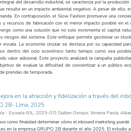
integral del desarrollo industrial, se caracteriza por la producci
 que resulta en un impacto ambiental negativo. A pesar de ello, 
manda. En contraposición, el Slow Fashion promueve una conci
os y recursos de fabricación con el menor impacto posible en el
merge como una solución que no solo incrementa el capital natur
os riesgos del sistema. Este enfoque permite gestionar un stock 
er escala. La economía circular se destaca por su capacidad par
os dentro del ciclo económico tanto tiempo como sea posible,
do valor adicional. Este proyecto analizará la campaña publicit
objetivo de evaluar la dificultad de concientizar a un público 
de prendas de temporada.
jora en la atracción y fidelización a través del in
 2B- Lima, 2025
la - Escuela ISIL
,
2025-07
)
Guillen Osnayo, Ximena Paola
;
Albar
uvo como finalidad determinar cómo el inbound marketing puede op
iales en la empresa GRUPO 2B durante el año 2025. El estudio a