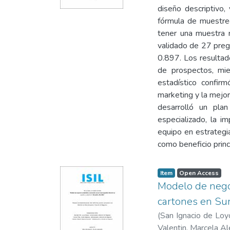
diseño descriptivo,
fórmula de muestre
tener una muestra r
validado de 27 pregu
0.897. Los resultad
de prospectos, mie
estadístico confir
marketing y la mejor
desarrolló un pla
especializado, la i
equipo en estrategi
como beneficio princ
Item type:
,
Access status:
,
Item
Open Access
Modelo de negoc
cartones en Su
(
San Ignacio de Loyo
Valentin, Marcela Al