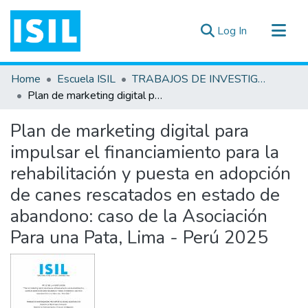
(current)
Log In
All of DSpace
Home
Escuela ISIL
TRABAJOS DE INVESTIGACIÓN
Statistics
Plan de marketing digital para impulsar el financiamiento para la rehabilitación y puesta en adopción de canes rescatados en estado de abandono: caso de la Asociación Para una Pata, Lima - Perú 2025
Estadísticas Externas
Plan de marketing digital para
Documentos ▾
impulsar el financiamiento para la
rehabilitación y puesta en adopción
de canes rescatados en estado de
abandono: caso de la Asociación
Para una Pata, Lima - Perú 2025