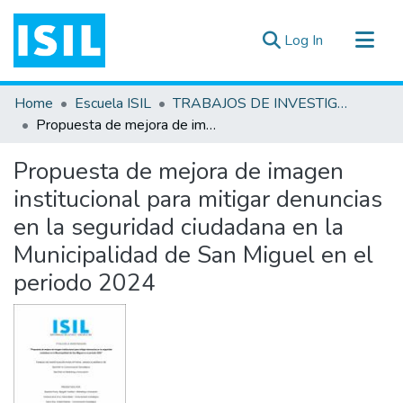
(current)
Log In
All of DSpace
Home
Escuela ISIL
TRABAJOS DE INVESTIGACIÓN
Statistics
Propuesta de mejora de imagen institucional para mitigar denuncias en la seguridad ciudadana en la Municipalidad de San Miguel en el periodo 2024
Estadísticas Externas
Propuesta de mejora de imagen
Documentos ▾
institucional para mitigar denuncias
en la seguridad ciudadana en la
Municipalidad de San Miguel en el
periodo 2024