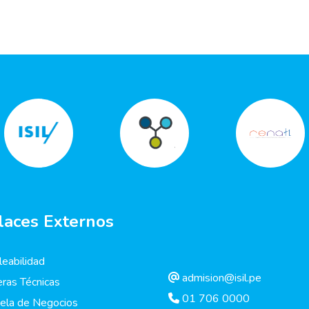
laces Externos
eabilidad
admision@isil.pe
eras Técnicas
01 706 0000
ela de Negocios