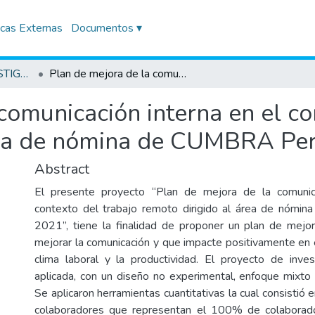
icas Externas
Documentos ▾
TRABAJOS DE INVESTIGACIÓN
Plan de mejora de la comunicación interna en el contexto del trabajo remoto dirigido al área de nómina de CUMBRA Perú, 2021
comunicación interna en el co
área de nómina de CUMBRA Pe
Abstract
El presente proyecto “Plan de mejora de la comunic
contexto del trabajo remoto dirigido al área de nóm
2021”, tiene la finalidad de proponer un plan de mejo
mejorar la comunicación y que impacte positivamente en e
clima laboral y la productividad. El proyecto de inve
aplicada, con un diseño no experimental, enfoque mixto y
Se aplicaron herramientas cuantitativas la cual consistió
colaboradores que representan el 100% de colaborad