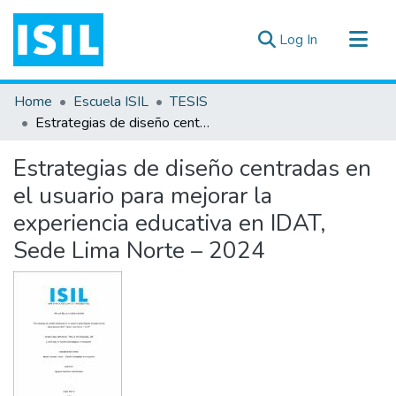
(current)
Log In
All of DSpace
Home
Escuela ISIL
TESIS
Statistics
Estrategias de diseño centradas en el usuario para mejorar la experiencia educativa en IDAT, Sede Lima Norte – 2024
Estadísticas Externas
Estrategias de diseño centradas en
Documentos ▾
el usuario para mejorar la
experiencia educativa en IDAT,
Sede Lima Norte – 2024