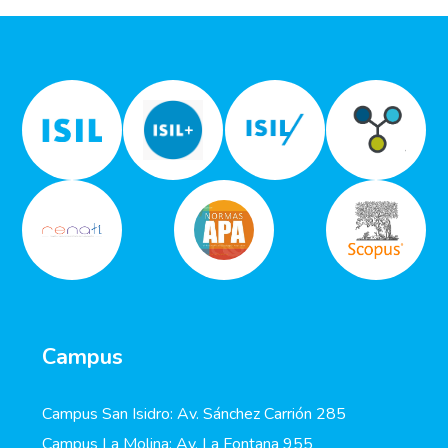
Campus
Campus San Isidro: Av. Sánchez Carrión 285
Campus La Molina: Av. La Fontana 955