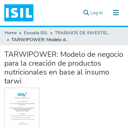
(current)
Log In
All of DSpace
Home
Escuela ISIL
TRABAJOS DE INVESTIGACIÓN
Statistics
TARWIPOWER: Modelo de negocio para la creación de productos nutricionales en base al insumo tarwi
Estadísticas Externas
TARWIPOWER: Modelo de negocio
Documentos ▾
para la creación de productos
nutricionales en base al insumo
tarwi