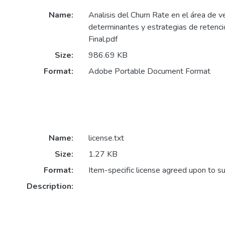
Name:
Analisis del Churn Rate en el área de v
determinantes y estrategias de retenc
Final.pdf
Size:
986.69 KB
Format:
Adobe Portable Document Format
Name:
license.txt
Size:
1.27 KB
Format:
Item-specific license agreed upon to s
Description: