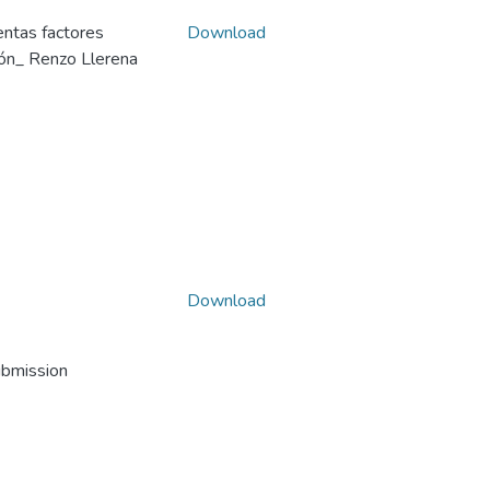
entas factores
Download
ión_ Renzo Llerena
Download
ubmission