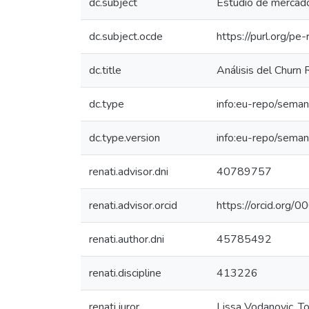
dc.subject
Estudio de mercad
dc.subject.ocde
https://purl.org/p
dc.title
Análisis del Churn 
dc.type
info:eu-repo/seman
dc.type.version
info:eu-repo/seman
renati.advisor.dni
40789757
renati.advisor.orcid
https://orcid.or
renati.author.dni
45785492
renati.discipline
413226
renati.juror
Lissa Vodanovic, T