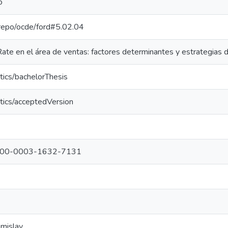
o
e-repo/ocde/ford#5.02.04
Rate en el área de ventas: factores determinantes y estrategias 
tics/bachelorThesis
tics/acceptedVersion
g/0000-0003-1632-7131
omislav