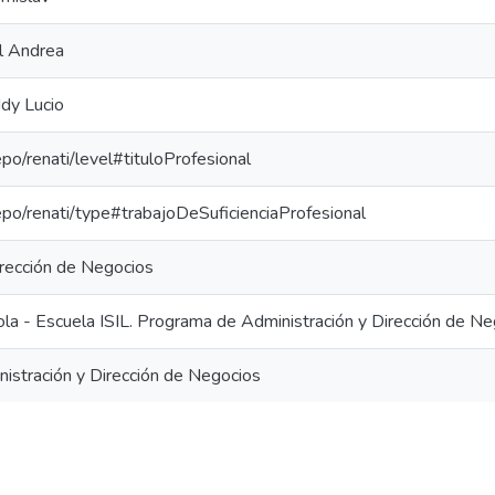
ll Andrea
dy Lucio
epo/renati/level#tituloProfesional
repo/renati/type#trabajoDeSuficienciaProfesional
irección de Negocios
ola - Escuela ISIL. Programa de Administración y Dirección de N
nistración y Dirección de Negocios