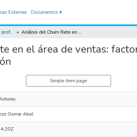
icas Externas
Documentos ▾
Trabajos de suficiencia profesional
Análisis del Churn Rate en el área de ventas: factores determinantes y estrategias de retención
te en el área de ventas: fact
ión
Simple item page
Antonio
nzo Osmar Abel
4:20Z