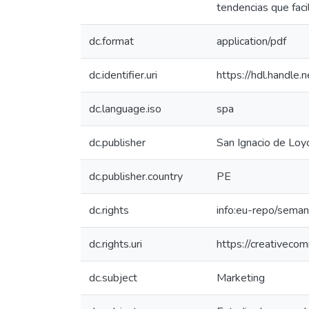
tendencias que faci
dc.format
application/pdf
dc.identifier.uri
https://hdl.handl
dc.language.iso
spa
dc.publisher
San Ignacio de Loyo
dc.publisher.country
PE
dc.rights
info:eu-repo/sema
dc.rights.uri
https://creativeco
dc.subject
Marketing