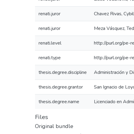
renati.juror
Chavez Rivas, Cybi
renati.juror
Meza Vásquez, Ted
renati.level
http://purl.org/pe-r
renati.type
http://purl.org/pe-
thesis.degree.discipline
Administración y D
thesis.degree.grantor
San Ignacio de Loy
thesis.degree.name
Licenciado en Admi
Files
Original bundle