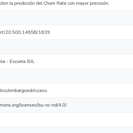
liten la predicción del Churn Rate con mayor precisión.
e.net/20.500.14858/1839
la - Escuela ISIL
ntics/embargoedAccess
mmons.org/licenses/by-nc-nd/4.0/