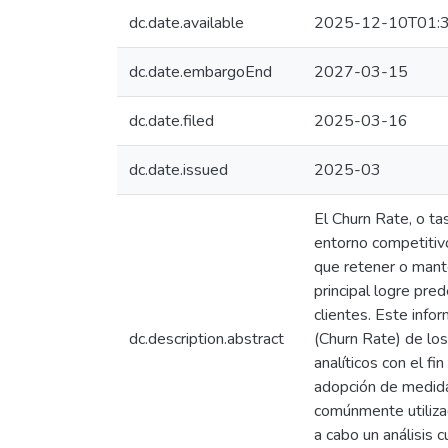
dc.date.available
2025-12-10T01:3
dc.date.embargoEnd
2027-03-15
dc.date.filed
2025-03-16
dc.date.issued
2025-03
El Churn Rate, o t
entorno competitivo
que retener o mant
principal logre pre
clientes. Este info
dc.description.abstract
(Churn Rate) de lo
analíticos con el f
adopción de medida
comúnmente utilizad
a cabo un análisis 