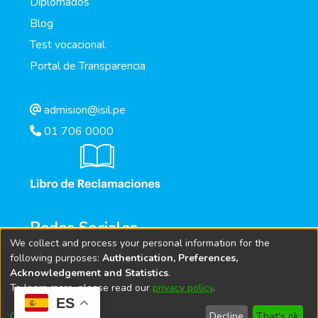
Diplomados
Blog
Test vocacional
Portal de Transparencia
admision@isil.pe
01 706 0000
Redes Sociales
We collect and process your personal information for the
following purposes:
Authentication, Preferences,
Acknowledgement and Statistics
.
To learn more, please read our
privacy policy
.
ES
Customize
Decline
That's ok