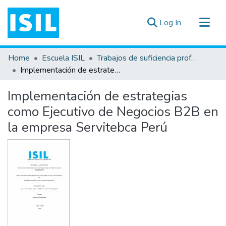
(current)
Log In
All of DSpace
Home
Escuela ISIL
Trabajos de suficiencia profesional
Statistics
Implementación de estrategias como Ejecutivo de Negocios B2B en la empresa Servitebca Perú
Estadísticas Externas
Implementación de estrategias
Documentos ▾
como Ejecutivo de Negocios B2B en
la empresa Servitebca Perú