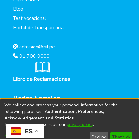
Blog
Test vocacional
Portal de Transparencia
admision@isil.pe
01 706 0000
Redes Sociales
We collect and process your personal information for the
following purposes:
Authentication, Preferences,
Acknowledgement and Statistics
.
To learn more, please read our
privacy policy
.
ES
Customize
Decline
That's ok