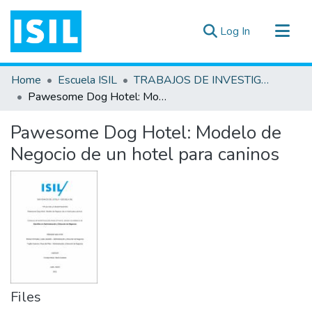
(current)
Log In
All of DSpace
Home
Escuela ISIL
TRABAJOS DE INVESTIGACIÓN
Statistics
Pawesome Dog Hotel: Modelo de Negocio de un hotel para caninos
Estadísticas Externas
Pawesome Dog Hotel: Modelo de
Documentos ▾
Negocio de un hotel para caninos
Files