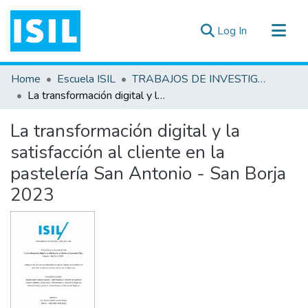
(current)
Log In
All of DSpace
Home
Escuela ISIL
TRABAJOS DE INVESTIGACIÓN
Statistics
La transformación digital y la satisfacción al cliente en la pastelería San Antonio - San Borja 2023
Estadísticas Externas
La transformación digital y la
Documentos ▾
satisfacción al cliente en la
pastelería San Antonio - San Borja
2023