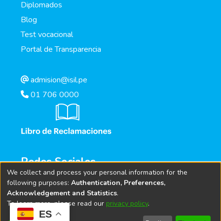
Diplomados
Blog
Test vocacional
Portal de Transparencia
admision@isil.pe
01 706 0000
Redes Sociales
We collect and process your personal information for the
following purposes:
Authentication, Preferences,
Acknowledgement and Statistics
.
To learn more, please read our
privacy policy
.
ES