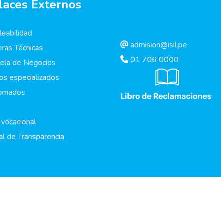
laces Externos
eabilidad
admision@isil.pe
eras Técnicas
01 706 0000
ela de Negocios
os especializados
lomados
 vocacional
al de Transparencia