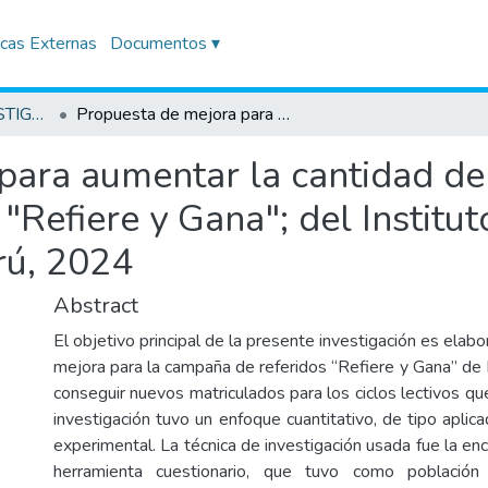
icas Externas
Documentos ▾
TRABAJOS DE INVESTIGACIÓN
Propuesta de mejora para aumentar la cantidad de referidos efectivos a través de la campaña "Refiere y Gana"; del Instituto Superior San Ignacio de Loyola, Perú, 2024
ara aumentar la cantidad de 
"Refiere y Gana"; del Institu
rú, 2024
Abstract
El objetivo principal de la presente investigación es elab
mejora para la campaña de referidos “Refiere y Gana” de 
conseguir nuevos matriculados para los ciclos lectivos que 
investigación tuvo un enfoque cuantitativo, de tipo aplic
experimental. La técnica de investigación usada fue la enc
herramienta cuestionario, que tuvo como població