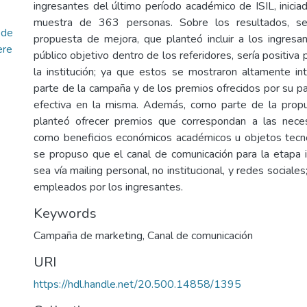
ingresantes del último período académico de ISIL, inici
muestra de 363 personas. Sobre los resultados, s
 de
propuesta de mejora, que planteó incluir a los ingres
ere
público objetivo dentro de los referidores, sería positiva 
la institución; ya que estos se mostraron altamente i
parte de la campaña y de los premios ofrecidos por su par
efectiva en la misma. Además, como parte de la prop
planteó ofrecer premios que correspondan a las neces
como beneficios económicos académicos u objetos tecno
se propuso que el canal de comunicación para la etapa i
sea vía mailing personal, no institucional, y redes sociale
empleados por los ingresantes.
Keywords
Campaña de marketing
,
Canal de comunicación
URI
https://hdl.handle.net/20.500.14858/1395