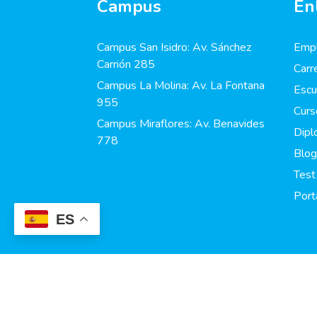
Campus
En
Campus San Isidro: Av. Sánchez
Empl
Carrión 285
Carr
Campus La Molina: Av. La Fontana
Escu
955
Curs
Campus Miraflores: Av. Benavides
Dip
778
Blog
Test
Port
ES