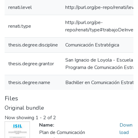
renati.level
http://purl.org/pe-repo/renati/leve
http://purl.org/pe-
renati.type
repo/renati/type#trabajoDeInvest
thesis.degree.discipline
Comunicación Estratégica
San Ignacio de Loyola - Escuela IS
thesis.degree.grantor
Programa de Comunicación Estrat
thesis.degree.name
Bachiller en Comunicación Estraté
Files
Original bundle
Now showing
1 - 2 of 2
Name:
Down
Plan de Comunicación
load