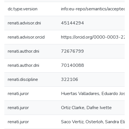
dc.type.version
info:eu-repo/semantics/acceptedV
renati.advisor.dni
45144294
renati.advisor.orcid
https://orcid.org/0000-0003-2
renati.author.dni
72676799
renati.author.dni
70140088
renati.discipline
322106
renati.juror
Huertas Valladares, Eduardo José
renati.juror
Ortiz Clarke, Dafne Ivette
renati.juror
Saco Vertiz, Osterloh, Sandra Eliz