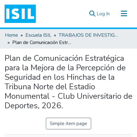
(current)
Log In
All of DSpace
Home
Escuela ISIL
TRABAJOS DE INVESTIGACIÓN
Statistics
Plan de Comunicación Estratégica para la Mejora de la Percepción de Seguridad en los Hinchas de la Tribuna Norte del Estadio Monumental - Club Universitario de Deportes, 2026.
Estadísticas Externas
Plan de Comunicación Estratégica
Documentos ▾
para la Mejora de la Percepción de
Seguridad en los Hinchas de la
Tribuna Norte del Estadio
Monumental - Club Universitario de
Deportes, 2026.
Simple item page