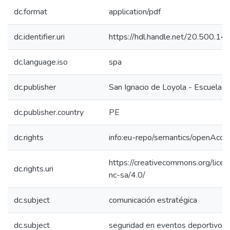
dc.format
application/pdf
dc.identifier.uri
https://hdl.handle.net/20.500.1
dc.language.iso
spa
dc.publisher
San Ignacio de Loyola - Escuela I
dc.publisher.country
PE
dc.rights
info:eu-repo/semantics/openAcce
https://creativecommons.org/lice
dc.rights.uri
nc-sa/4.0/
dc.subject
comunicación estratégica
dc.subject
seguridad en eventos deportivos