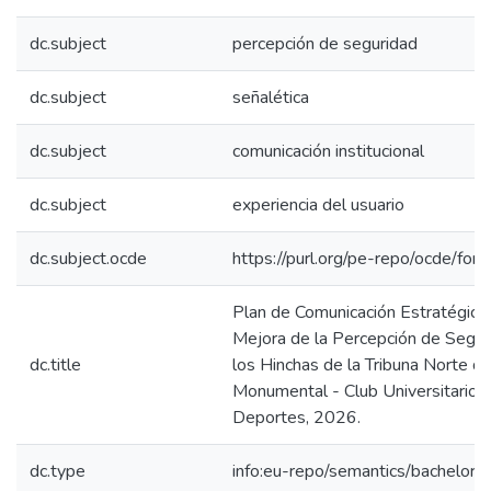
dc.subject
percepción de seguridad
dc.subject
señalética
dc.subject
comunicación institucional
dc.subject
experiencia del usuario
dc.subject.ocde
https://purl.org/pe-repo/ocde/for
Plan de Comunicación Estratégica 
Mejora de la Percepción de Segur
dc.title
los Hinchas de la Tribuna Norte de
Monumental - Club Universitario 
Deportes, 2026.
dc.type
info:eu-repo/semantics/bachelorT