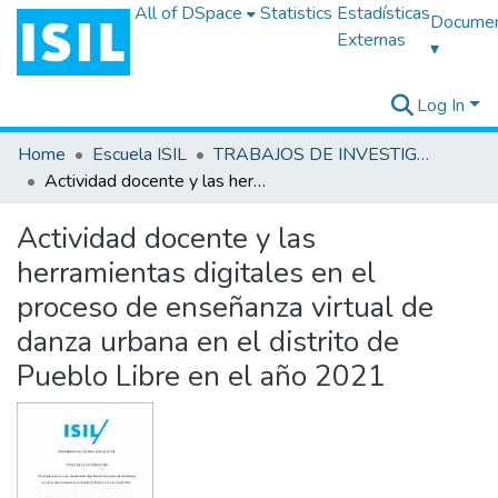
All of DSpace
Statistics
Estadísticas
Docume
Externas
▾
Log In
Home
Escuela ISIL
TRABAJOS DE INVESTIGACIÓN
Actividad docente y las herramientas digitales en el proceso de enseñanza virtual de danza urbana en el distrito de Pueblo Libre en el año 2021
Actividad docente y las
herramientas digitales en el
proceso de enseñanza virtual de
danza urbana en el distrito de
Pueblo Libre en el año 2021