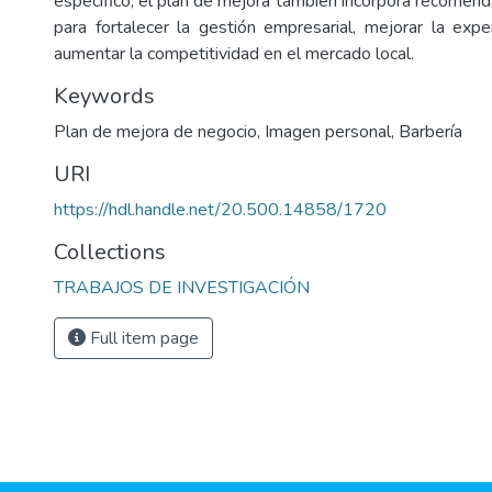
específico, el plan de mejora también incorpora recomen
para fortalecer la gestión empresarial, mejorar la exper
aumentar la competitividad en el mercado local.
Keywords
Plan de mejora de negocio
,
Imagen personal
,
Barbería
URI
https://hdl.handle.net/20.500.14858/1720
Collections
TRABAJOS DE INVESTIGACIÓN
Full item page