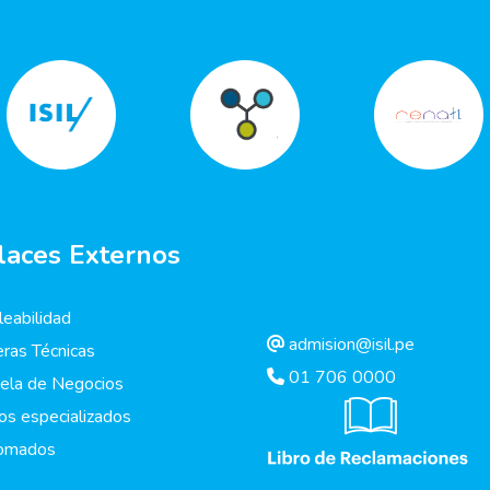
laces Externos
eabilidad
admision@isil.pe
eras Técnicas
01 706 0000
ela de Negocios
os especializados
lomados