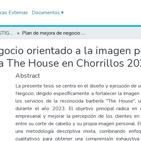
icas Externas
Documentos ▾
TRABAJOS DE INVESTIGACIÓN
Plan de mejora de negocio orientado a la imagen personal en los clientes de la Barbería The House en Chorrillos 2023
ocio orientado a la imagen p
ía The House en Chorrillos 2
Abstract
La presente tesis se centra en el diseño y ejecución de 
Negocio; dirigido específicamente a fortalecer la Imagen
los servicios de la reconocida barbería "The House", u
durante el año 2023. El objetivo principal radica en 
empresarial y mejorar la percepción de los clientes en 
entre su corte de cabello y su propia imagen personal. E
una metodología descriptiva mixta, combinando enfoq
cualitativos para obtener una comprensión exhaustiva 