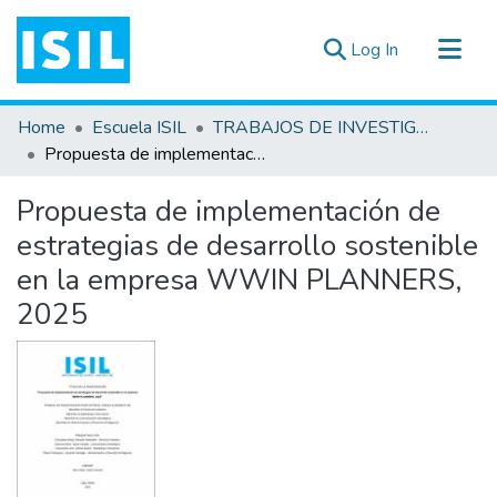
(current)
Log In
All of DSpace
Home
Escuela ISIL
TRABAJOS DE INVESTIGACIÓN
Statistics
Propuesta de implementación de estrategias de desarrollo sostenible en la empresa WWIN PLANNERS, 2025
Estadísticas Externas
Propuesta de implementación de
Documentos ▾
estrategias de desarrollo sostenible
en la empresa WWIN PLANNERS,
2025