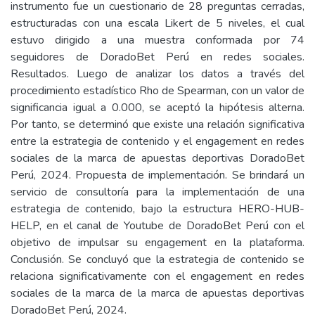
instrumento fue un cuestionario de 28 preguntas cerradas,
estructuradas con una escala Likert de 5 niveles, el cual
estuvo dirigido a una muestra conformada por 74
seguidores de DoradoBet Perú en redes sociales.
Resultados. Luego de analizar los datos a través del
procedimiento estadístico Rho de Spearman, con un valor de
significancia igual a 0.000, se aceptó la hipótesis alterna.
Por tanto, se determinó que existe una relación significativa
entre la estrategia de contenido y el engagement en redes
sociales de la marca de apuestas deportivas DoradoBet
Perú, 2024. Propuesta de implementación. Se brindará un
servicio de consultoría para la implementación de una
estrategia de contenido, bajo la estructura HERO-HUB-
HELP, en el canal de Youtube de DoradoBet Perú con el
objetivo de impulsar su engagement en la plataforma.
Conclusión. Se concluyó que la estrategia de contenido se
relaciona significativamente con el engagement en redes
sociales de la marca de la marca de apuestas deportivas
DoradoBet Perú, 2024.