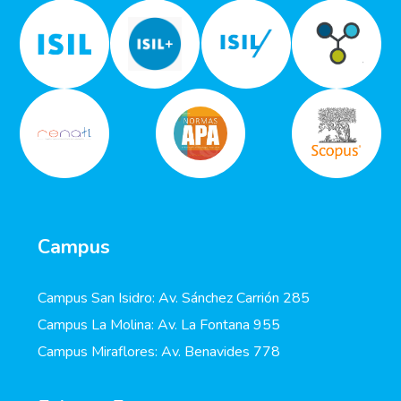
Campus
Campus San Isidro: Av. Sánchez Carrión 285
Campus La Molina: Av. La Fontana 955
Campus Miraflores: Av. Benavides 778