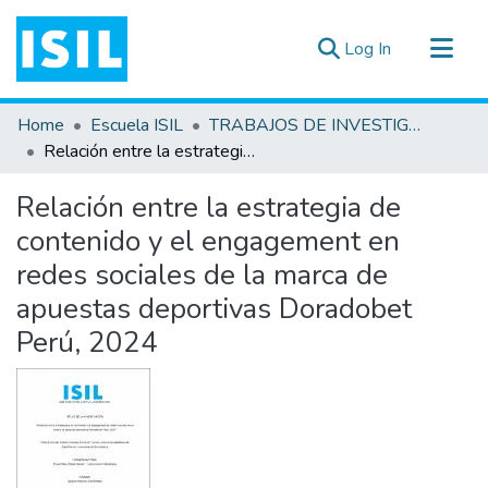
(current)
Log In
All of DSpace
Home
Escuela ISIL
TRABAJOS DE INVESTIGACIÓN
Statistics
Relación entre la estrategia de contenido y el engagement en redes sociales de la marca de apuestas deportivas Doradobet Perú, 2024
Estadísticas Externas
Relación entre la estrategia de
Documentos ▾
contenido y el engagement en
redes sociales de la marca de
apuestas deportivas Doradobet
Perú, 2024