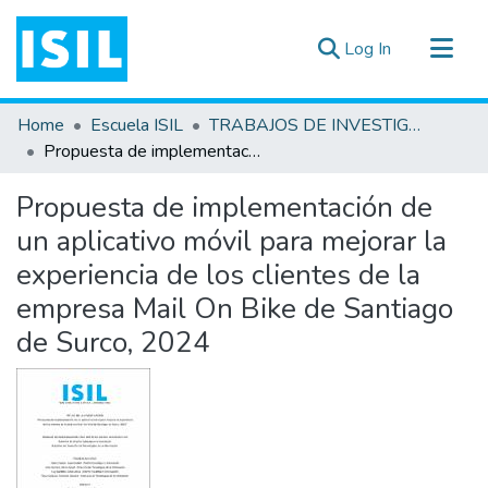
(current)
Log In
All of DSpace
Home
Escuela ISIL
TRABAJOS DE INVESTIGACIÓN
Statistics
Propuesta de implementación de un aplicativo móvil para mejorar la experiencia de los clientes de la empresa Mail On Bike de Santiago de Surco, 2024
Estadísticas Externas
Propuesta de implementación de
Documentos ▾
un aplicativo móvil para mejorar la
experiencia de los clientes de la
empresa Mail On Bike de Santiago
de Surco, 2024