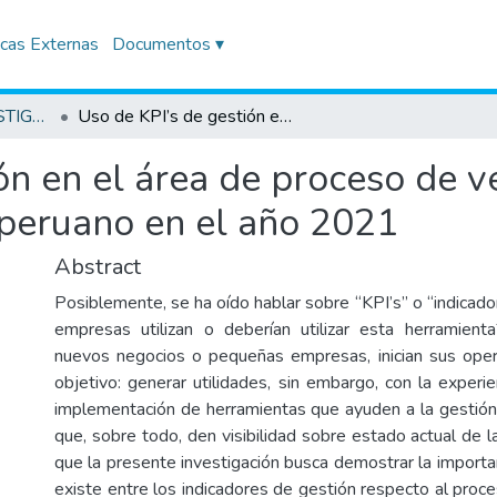
icas Externas
Documentos ▾
TRABAJOS DE INVESTIGACIÓN
Uso de KPI’s de gestión en el área de proceso de ventas de una e- commerce de capital peruano en el año 2021
ón en el área de proceso de v
peruano en el año 2021
Abstract
Posiblemente, se ha oído hablar sobre “KPI’s” o “indicado
empresas utilizan o deberían utilizar esta herramien
nuevos negocios o pequeñas empresas, inician sus oper
objetivo: generar utilidades, sin embargo, con la experie
implementación de herramientas que ayuden a la gestión 
que, sobre todo, den visibilidad sobre estado actual de 
que la presente investigación busca demostrar la importan
existe entre los indicadores de gestión respecto al proc