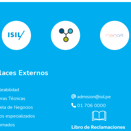
laces Externos
eabilidad
admision@isil.pe
eras Técnicas
01 706 0000
ela de Negocios
os especializados
lomados