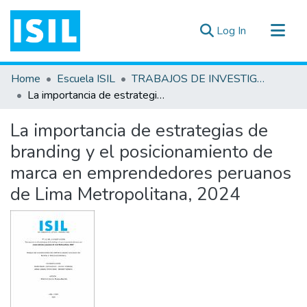
(current)
Log In
All of DSpace
Home
Escuela ISIL
TRABAJOS DE INVESTIGACIÓN
Statistics
La importancia de estrategias de branding y el posicionamiento de marca en emprendedores peruanos de Lima Metropolitana, 2024
Estadísticas Externas
La importancia de estrategias de
Documentos ▾
branding y el posicionamiento de
marca en emprendedores peruanos
de Lima Metropolitana, 2024