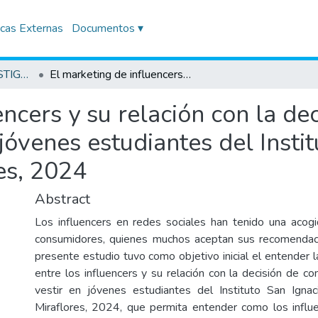
icas Externas
Documentos ▾
TRABAJOS DE INVESTIGACIÓN
El marketing de influencers y su relación con la decisión de compra de artículos de vestir en jóvenes estudiantes del Instituto San Ignacio de Loyola, sede Miraflores, 2024
encers y su relación con la d
 jóvenes estudiantes del Insti
es, 2024
Abstract
Los influencers en redes sociales han tenido una acog
consumidores, quienes muchos aceptan sus recomendacio
presente estudio tuvo como objetivo inicial el entender l
entre los influencers y su relación con la decisión de c
vestir en jóvenes estudiantes del Instituto San Igna
Miraflores, 2024, que permita entender como los influe