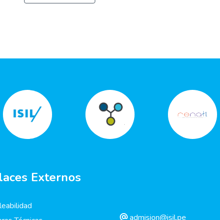
laces Externos
eabilidad
admision@isil.pe