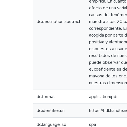
empírica. En cuanto
efecto de una varia
causas del fenómeno
dc.description.abstract
muestra a los 20 pa
correspondiente. En
acogida por parte 
positiva y alentado
dispuestos a usar e
resultados de nuest
puede observar que 
el coeficiente es d
mayoría de los encu
nuestras dimension
dc.format
application/pdf
dc.identifier.uri
https://hdl.handl
dc.language.iso
spa