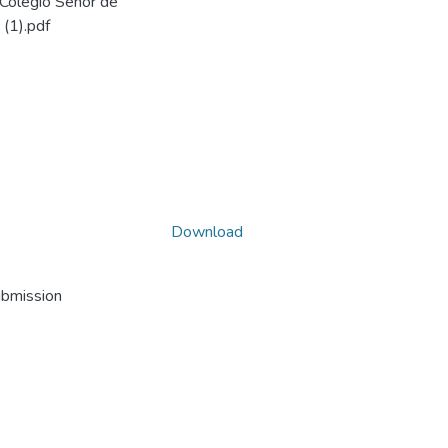
l Colegio Señor de
 (1).pdf
Download
ubmission