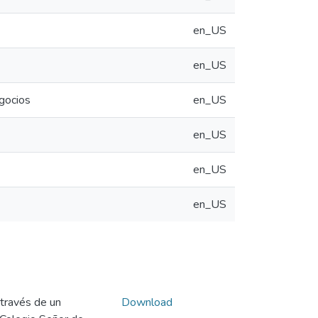
en_US
en_US
egocios
en_US
en_US
en_US
en_US
 través de un
Download