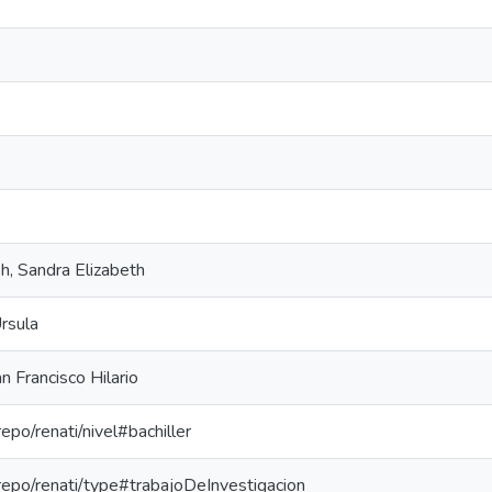
h, Sandra Elizabeth
Úrsula
 Francisco Hilario
repo/renati/nivel#bachiller
-repo/renati/type#trabajoDeInvestigacion