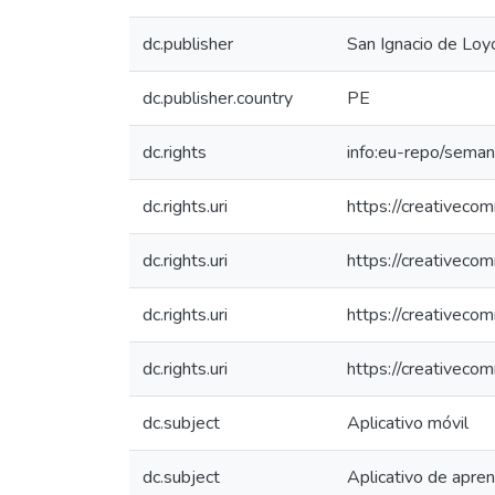
dc.publisher
San Ignacio de Loyo
dc.publisher.country
PE
dc.rights
info:eu-repo/sema
dc.rights.uri
https://creativeco
dc.rights.uri
https://creativeco
dc.rights.uri
https://creativeco
dc.rights.uri
https://creativeco
dc.subject
Aplicativo móvil
dc.subject
Aplicativo de apren