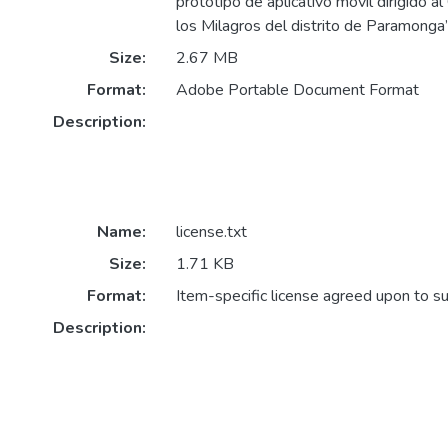
prototipo de aplicativo móvil dirigido a
los Milagros del distrito de Paramonga’
Size:
2.67 MB
Format:
Adobe Portable Document Format
Description:
Name:
license.txt
Size:
1.71 KB
Format:
Item-specific license agreed upon to s
Description: