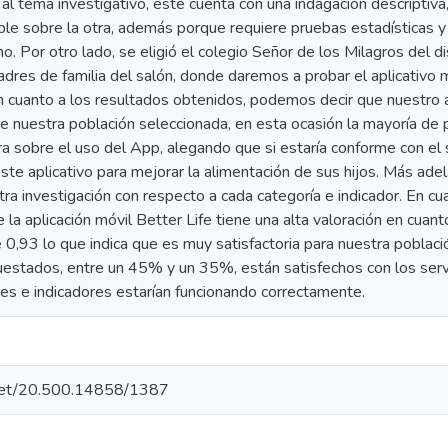
 al tema investigativo, este cuenta con una indagación descriptiva
ble sobre la otra, además porque requiere pruebas estadísticas y
. Por otro lado, se eligió el colegio Señor de los Milagros del 
dres de familia del salón, donde daremos a probar el aplicativo m
 cuanto a los resultados obtenidos, podemos decir que nuestro a
de nuestra población seleccionada, en esta ocasión la mayoría d
ra sobre el uso del App, alegando que si estaría conforme con el s
ste aplicativo para mejorar la alimentación de sus hijos. Más ade
ra investigación con respecto a cada categoría e indicador. En cua
la aplicación móvil Better Life tiene una alta valoración en cuant
e 0,93 lo que indica que es muy satisfactoria para nuestra pobla
estados, entre un 45% y un 35%, están satisfechos con los servici
es e indicadores estarían funcionando correctamente.
e.net/20.500.14858/1387