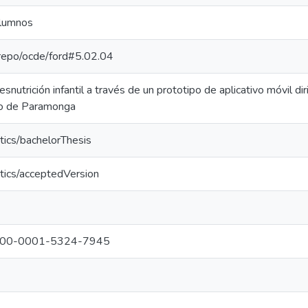
alumnos
e-repo/ocde/ford#5.02.04
snutrición infantil a través de un prototipo de aplicativo móvil di
ito de Paramonga
tics/bachelorThesis
tics/acceptedVersion
g/0000-0001-5324-7945