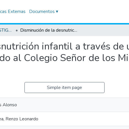
icas Externas
Documentos ▾
TRABAJOS DE INVESTIGACIÓN
Disminución de la desnutrición infantil a través de un prototipo de aplicativo móvil dirigido al Colegio Señor de los Milagros del distrito de Paramonga
utrición infantil a través de
ido al Colegio Señor de los Mi
Simple item page
s Alonso
ea, Renzo Leonardo