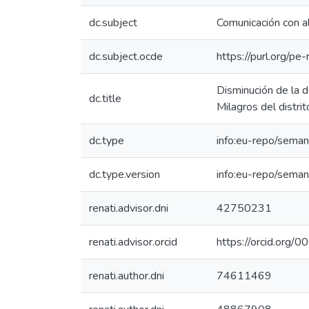
dc.subject
Comunicación con 
dc.subject.ocde
https://purl.org/p
Disminución de la de
dc.title
Milagros del distr
dc.type
info:eu-repo/seman
dc.type.version
info:eu-repo/seman
renati.advisor.dni
42750231
renati.advisor.orcid
https://orcid.or
renati.author.dni
74611469