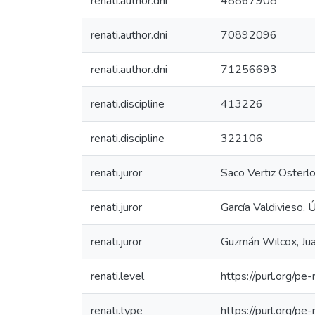
renati.author.dni
48867908
renati.author.dni
70892096
renati.author.dni
71256693
renati.discipline
413226
renati.discipline
322106
renati.juror
Saco Vertiz Osterlo
renati.juror
García Valdivieso, 
renati.juror
Guzmán Wilcox, Juan
renati.level
https://purl.org/pe-
renati.type
https://purl.org/pe