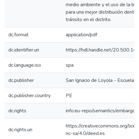
medio ambiente y el uso de la bici
para una mejor distribución dentro
tránsito en el distrito.
dc.format
application/pdf
dc.identifier.uri
https://hdl.handle.net/20.500.1
dc.language.iso
spa
dc.publisher
San Ignacio de Loyola - Escuela I
dc.publisher.country
PE
dc.rights
info:eu-repo/semantics/embargo
https://creativecommons.org/lice
dc.rights.uri
nc-sa/4.0/deed.es