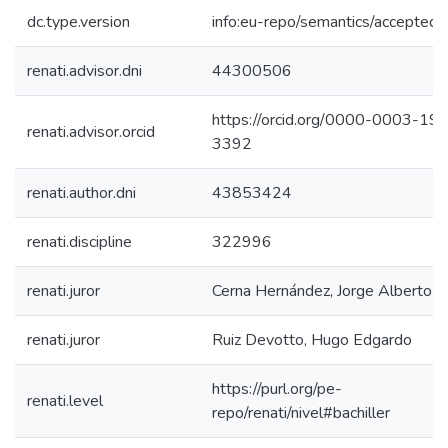
dc.type.version
info:eu-repo/semantics/acceptedV
renati.advisor.dni
44300506
https://orcid.org/0000-0003-19
renati.advisor.orcid
3392
renati.author.dni
43853424
renati.discipline
322996
renati.juror
Cerna Hernández, Jorge Alberto
renati.juror
Ruiz Devotto, Hugo Edgardo
https://purl.org/pe-
renati.level
repo/renati/nivel#bachiller