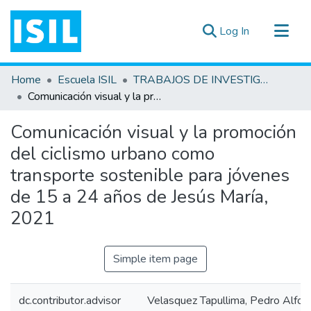
(current)
Log In
All of DSpace
Home
Escuela ISIL
TRABAJOS DE INVESTIGACIÓN
Statistics
Comunicación visual y la promoción del ciclismo urbano como transporte sostenible para jóvenes de 15 a 24 años de Jesús María, 2021
Estadísticas Externas
Comunicación visual y la promoción
Documentos ▾
del ciclismo urbano como
transporte sostenible para jóvenes
de 15 a 24 años de Jesús María,
2021
Simple item page
dc.contributor.advisor
Velasquez Tapullima, Pedro Alfon