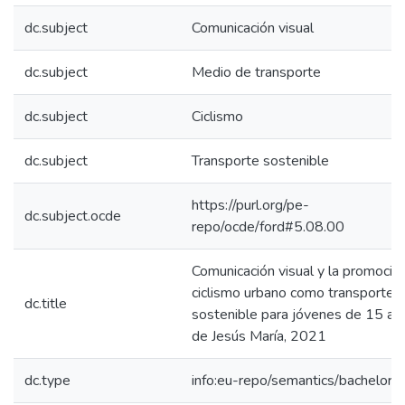
dc.subject
Comunicación visual
dc.subject
Medio de transporte
dc.subject
Ciclismo
dc.subject
Transporte sostenible
https://purl.org/pe-
dc.subject.ocde
repo/ocde/ford#5.08.00
Comunicación visual y la promoció
ciclismo urbano como transporte
dc.title
sostenible para jóvenes de 15 a 
de Jesús María, 2021
dc.type
info:eu-repo/semantics/bachelorT