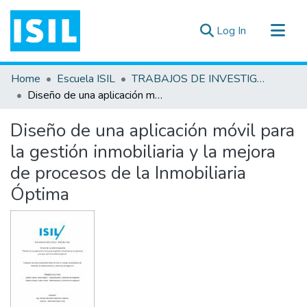
(current)
Log In
All of DSpace
Home
Escuela ISIL
TRABAJOS DE INVESTIGACIÓN
Statistics
Diseño de una aplicación móvil para la gestión inmobiliaria y la mejora de procesos de la Inmobiliaria Óptima
Estadísticas Externas
Diseño de una aplicación móvil para
Documentos ▾
la gestión inmobiliaria y la mejora
de procesos de la Inmobiliaria
Óptima