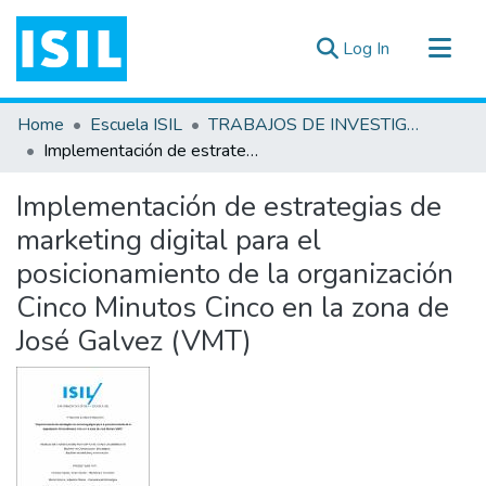
(current)
Log In
All of DSpace
Home
Escuela ISIL
TRABAJOS DE INVESTIGACIÓN
Statistics
Implementación de estrategias de marketing digital para el posicionamiento de la organización Cinco Minutos Cinco en la zona de José Galvez (VMT)
Estadísticas Externas
Implementación de estrategias de
Documentos ▾
marketing digital para el
posicionamiento de la organización
Cinco Minutos Cinco en la zona de
José Galvez (VMT)