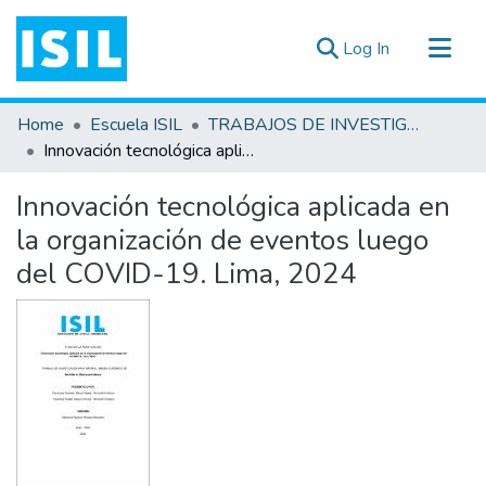
(current)
Log In
All of DSpace
Home
Escuela ISIL
TRABAJOS DE INVESTIGACIÓN
Statistics
Innovación tecnológica aplicada en la organización de eventos luego del COVID-19. Lima, 2024
Estadísticas Externas
Innovación tecnológica aplicada en
Documentos ▾
la organización de eventos luego
del COVID-19. Lima, 2024