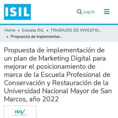
(current)
Log In
All of DSpace
Home
Escuela ISIL
TRABAJOS DE INVESTIGACIÓN
Statistics
Propuesta de implementación de un plan de Marketing Digital para mejorar el posicionamiento de marca de la Escuela Profesional de Conservación y Restauración de la Universidad Nacional Mayor de San Marcos, año 2022
Estadísticas Externas
Propuesta de implementación de
Documentos ▾
un plan de Marketing Digital para
mejorar el posicionamiento de
marca de la Escuela Profesional de
Conservación y Restauración de la
Universidad Nacional Mayor de San
Marcos, año 2022