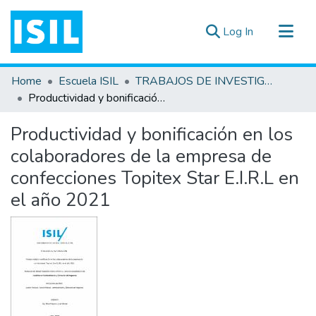
(current)
Log In
All of DSpace
Home
Escuela ISIL
TRABAJOS DE INVESTIGACIÓN
Statistics
Productividad y bonificación en los colaboradores de la empresa de confecciones Topitex Star E.I.R.L en el año 2021
Estadísticas Externas
Productividad y bonificación en los
Documentos ▾
colaboradores de la empresa de
confecciones Topitex Star E.I.R.L en
el año 2021