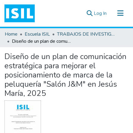
(current)
Log In
All of DSpace
Home
Escuela ISIL
TRABAJOS DE INVESTIGACIÓN
Statistics
Diseño de un plan de comunicación estratégica para mejorar el posicionamiento de marca de la peluquería "Salón J&M" en Jesús María, 2025
Estadísticas Externas
Diseño de un plan de comunicación
Documentos ▾
estratégica para mejorar el
posicionamiento de marca de la
peluquería "Salón J&M" en Jesús
María, 2025