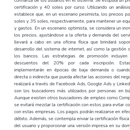
confianza de los usuarios en el sistema. Se estipula un p
certificación y 40 soles por curso. Utilizando un análisi
establece que, en un escenario pesimista, los precios po
soles y 35 soles, respectivamente, para mantener un equi
y gastos. En un escenario optimista, se considera un i
los precios, ajustándose a la oferta y demanda del servi
llevará a cabo en una oficina física que brindará sopor
desarrollo del sistema de internet, así como la gestión 
los bancos. Las estrategias de promoción incluye
descuentos del 20% por cada inscripción. Esta
implementarán en épocas de baja demanda o cuando
directa o indirecta que pueda afectar las acciones del nego
realizará a través de Facebook Ads, Google Ads y Linked
son los buscadores más utilizados por personas en 
Aunque existen otros buscadores de empleo como Comp
se evitará mezclar la certificación con estos para evitar 
con estas empresas. Los pagos podrán realizarse en efect
débito. Además, se contempla enviar la certificación física
del usuario y proporcionar una versión impresa en su domici