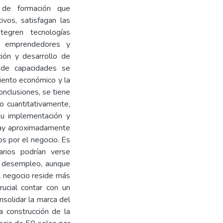
 de formación que
vos, satisfagan las
tegren tecnologías
re emprendedores y
ción y desarrollo de
o de capacidades se
iento económico y la
onclusiones, se tiene
o cuantitativamente,
su implementación y
: Hay aproximadamente
os por el negocio. Es
rios podrían verse
e desempleo, aunque
el negocio reside más
rucial contar con un
nsolidar la marca del
a construcción de la