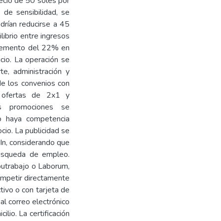
recio de 50 soles por
s de sensibilidad, se
drían reducirse a 45
librio entre ingresos
ncremento del 22% en
cio. La operación se
te, administración y
de los convenios con
n ofertas de 2x1 y
s promociones se
 haya competencia
cio. La publicidad se
In, considerando que
búsqueda de empleo.
utrabajo o Laborum,
competir directamente
ivo o con tarjeta de
 al correo electrónico
lio. La certificación