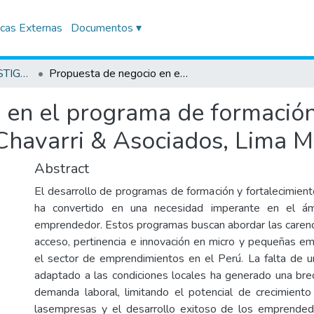
icas Externas
Documentos ▾
TRABAJOS DE INVESTIGACIÓN
Propuesta de negocio en el programa de formación y fortalecimiento de capacidades: Ugarte Chavarri & Asociados, Lima Metropolitana
 en el programa de formación
Chavarri & Asociados, Lima M
Abstract
El desarrollo de programas de formación y fortalecimien
ha convertido en una necesidad imperante en el ám
emprendedor. Estos programas buscan abordar las carenci
acceso, pertinencia e innovación en micro y pequeñas e
el sector de emprendimientos en el Perú. La falta de u
adaptado a las condiciones locales ha generado una brec
demanda laboral, limitando el potencial de crecimiento
lasempresas y el desarrollo exitoso de los emprende