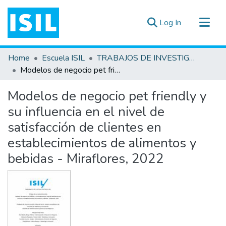
(current)
Log In
All of DSpace
Home
Escuela ISIL
TRABAJOS DE INVESTIGACIÓN
Statistics
Modelos de negocio pet friendly y su influencia en el nivel de satisfacción de clientes en establecimientos de alimentos y bebidas - Miraflores, 2022
Estadísticas Externas
Modelos de negocio pet friendly y
Documentos ▾
su influencia en el nivel de
satisfacción de clientes en
establecimientos de alimentos y
bebidas - Miraflores, 2022