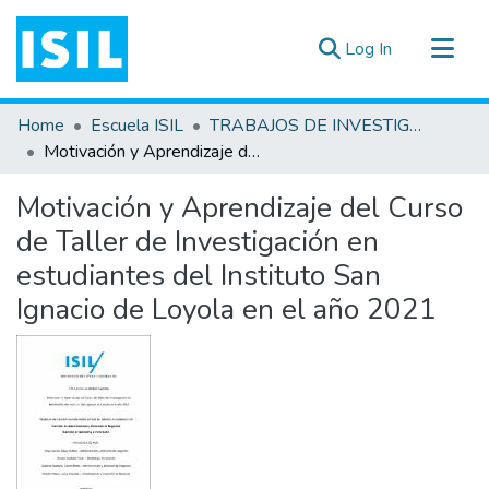
(current)
Log In
All of DSpace
Home
Escuela ISIL
TRABAJOS DE INVESTIGACIÓN
Statistics
Motivación y Aprendizaje del Curso de Taller de Investigación en estudiantes del Instituto San Ignacio de Loyola en el año 2021
Estadísticas Externas
Motivación y Aprendizaje del Curso
Documentos ▾
de Taller de Investigación en
estudiantes del Instituto San
Ignacio de Loyola en el año 2021