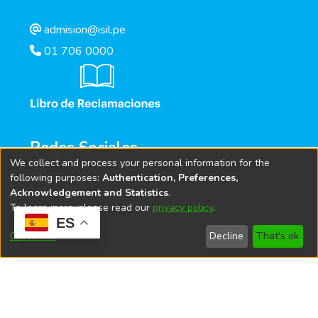
admision@isil.pe
01 706 0000
Redes Sociales
We collect and process your personal information for the
following purposes:
Authentication, Preferences,
Acknowledgement and Statistics
.
To learn more, please read our
privacy policy
.
ES
Customize
Decline
That's ok