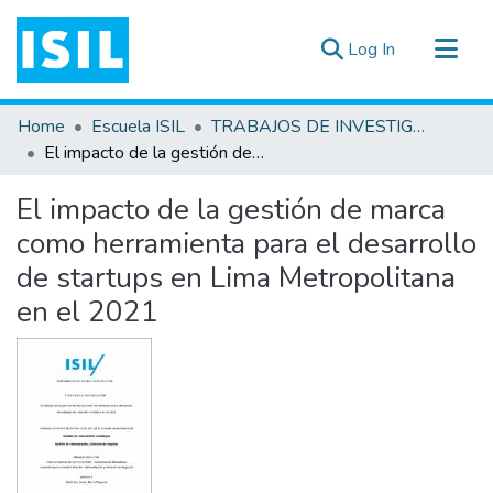
(current)
Log In
All of DSpace
Home
Escuela ISIL
TRABAJOS DE INVESTIGACIÓN
Statistics
El impacto de la gestión de marca como herramienta para el desarrollo de startups en Lima Metropolitana en el 2021
Estadísticas Externas
El impacto de la gestión de marca
Documentos ▾
como herramienta para el desarrollo
de startups en Lima Metropolitana
en el 2021