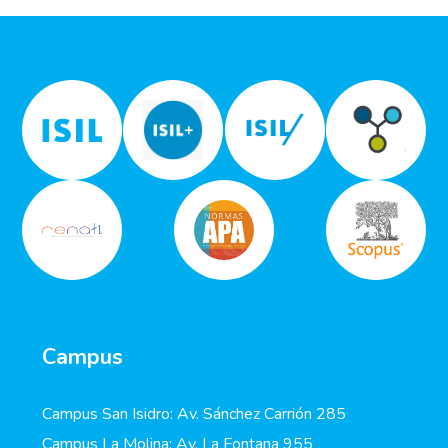
Campus
Campus San Isidro: Av. Sánchez Carrión 285
Campus La Molina: Av. La Fontana 955