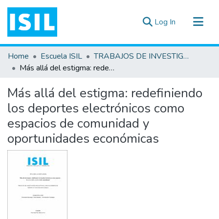
(current)
Log In
All of DSpace
Home
Escuela ISIL
TRABAJOS DE INVESTIGACIÓN
Statistics
Más allá del estigma: redefiniendo los deportes electrónicos como espacios de comunidad y oportunidades económicas
Estadísticas Externas
Más allá del estigma: redefiniendo
Documentos ▾
los deportes electrónicos como
espacios de comunidad y
oportunidades económicas