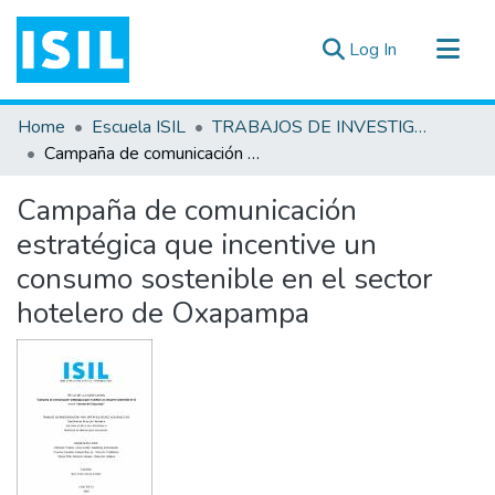
(current)
Log In
All of DSpace
Home
Escuela ISIL
TRABAJOS DE INVESTIGACIÓN
Statistics
Campaña de comunicación estratégica que incentive un consumo sostenible en el sector hotelero de Oxapampa
Estadísticas Externas
Campaña de comunicación
Documentos ▾
estratégica que incentive un
consumo sostenible en el sector
hotelero de Oxapampa