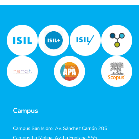
Campus
Campus San Isidro: Av. Sánchez Carrión 285
Campus La Molina: Av. La Fontana 955