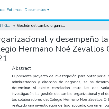
icas Externas
Documentos ▾
TRABAJOS DE INVESTIGACIÓN
Gestión del cambio organizacional y desempeño laboral de los colaboradores del colegio Hermano Noé Zevallos Ortega del distrito de Breña para el año 2021
rganizacional y desempeño la
legio Hermano Noé Zevallos O
21
Abstract
El presente proyecto de investigación, para optar por el 
administración y dirección de negocios, se ha desarro
determinar si existe correlación entre las dos var
investigación: La gestión del cambio organizacional y el
los colaboradores del Colegio Hermano Noé Zevallos Orte
realizado una investigación de tipo aplicada, con un enf