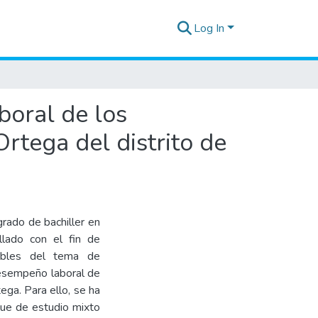
Log In
boral de los
rtega del distrito de
grado de bachiller en
llado con el fin de
iables del tema de
 desempeño laboral de
ga. Para ello, se ha
oque de estudio mixto