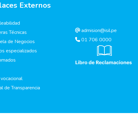
laces Externos
eabilidad
admision@isil.pe
eras Técnicas
01 706 0000
ela de Negocios
os especializados
lomados
 vocacional
al de Transparencia