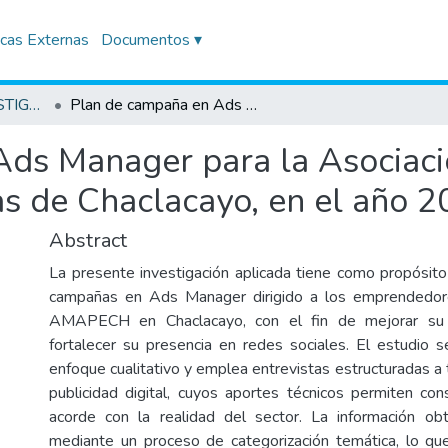
icas Externas
Documentos ▾
TRABAJOS DE INVESTIGACIÓN
Plan de campaña en Ads Manager para la Asociación de Mujeres Artesanas Productoras de Chaclacayo, en el año 2025.
ds Manager para la Asociaci
s de Chaclacayo, en el año 2
Abstract
La presente investigación aplicada tiene como propósito
campañas en Ads Manager dirigido a los emprendedor
AMAPECH en Chaclacayo, con el fin de mejorar su vi
fortalecer su presencia en redes sociales. El estudio s
enfoque cualitativo y emplea entrevistas estructuradas a 
publicidad digital, cuyos aportes técnicos permiten con
acorde con la realidad del sector. La información obt
mediante un proceso de categorización temática, lo que 