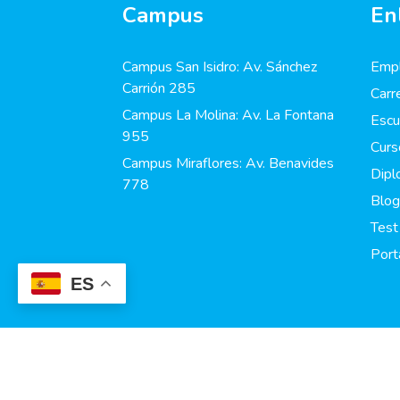
Campus
En
Campus San Isidro: Av. Sánchez
Empl
Carrión 285
Carr
Campus La Molina: Av. La Fontana
Escu
955
Curs
Campus Miraflores: Av. Benavides
Dip
778
Blog
Test
Port
ES