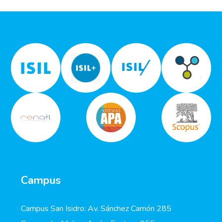
Campus
Campus San Isidro: Av. Sánchez Carrión 285