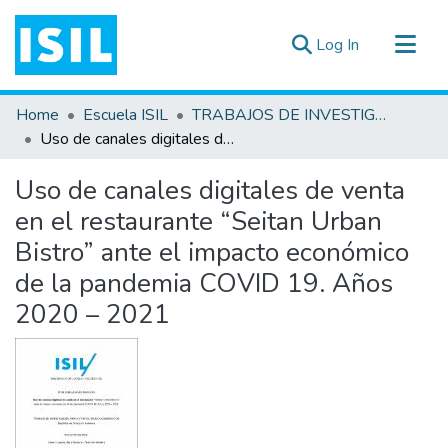
(current)
Log In
All of DSpace
Home
Escuela ISIL
TRABAJOS DE INVESTIGACIÓN
Statistics
Uso de canales digitales de venta en el restaurante “Seitan Urban Bistro” ante el impacto económico de la pandemia COVID 19. Años 2020 – 2021
Estadísticas Externas
Uso de canales digitales de venta
Documentos ▾
en el restaurante “Seitan Urban
Bistro” ante el impacto económico
de la pandemia COVID 19. Años
2020 – 2021