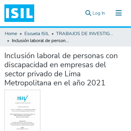
(current)
Log In
All of DSpace
Home
Escuela ISIL
TRABAJOS DE INVESTIGACIÓN
Statistics
Inclusión laboral de personas con discapacidad en empresas del sector privado de Lima Metropolitana en el año 2021
Estadísticas Externas
Inclusión laboral de personas con
Documentos ▾
discapacidad en empresas del
sector privado de Lima
Metropolitana en el año 2021