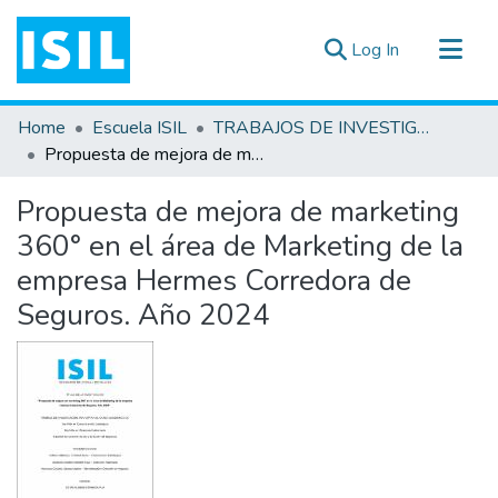
(current)
Log In
All of DSpace
Home
Escuela ISIL
TRABAJOS DE INVESTIGACIÓN
Statistics
Propuesta de mejora de marketing 360° en el área de Marketing de la empresa Hermes Corredora de Seguros. Año 2024
Estadísticas Externas
Propuesta de mejora de marketing
Documentos ▾
360° en el área de Marketing de la
empresa Hermes Corredora de
Seguros. Año 2024