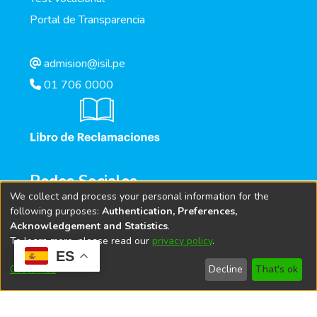
Portal de Transparencia
admision@isil.pe
01 706 0000
Redes Sociales
We collect and process your personal information for the
following purposes:
Authentication, Preferences,
Acknowledgement and Statistics
.
To learn more, please read our
privacy policy
.
ES
Customize
Decline
That's ok