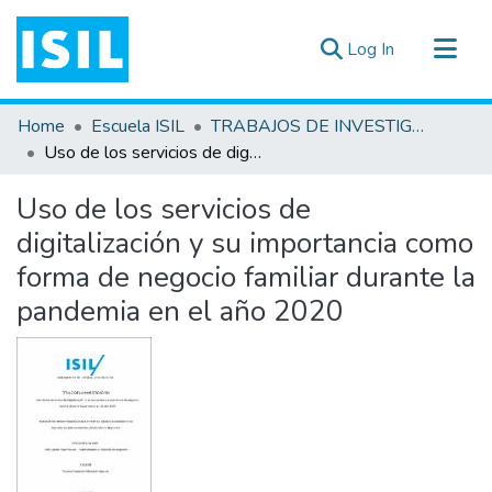
(current)
Log In
All of DSpace
Home
Escuela ISIL
TRABAJOS DE INVESTIGACIÓN
Statistics
Uso de los servicios de digitalización y su importancia como forma de negocio familiar durante la pandemia en el año 2020
Estadísticas Externas
Uso de los servicios de
Documentos ▾
digitalización y su importancia como
forma de negocio familiar durante la
pandemia en el año 2020