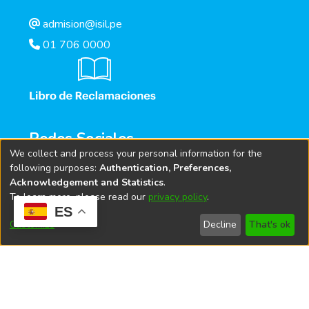
admision@isil.pe
01 706 0000
Redes Sociales
We collect and process your personal information for the
following purposes:
Authentication, Preferences,
Acknowledgement and Statistics
.
To learn more, please read our
privacy policy
.
ES
Customize
Decline
That's ok