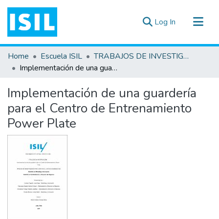
(current)
Log In
All of DSpace
Home
Escuela ISIL
TRABAJOS DE INVESTIGACIÓN
Statistics
Implementación de una guardería para el Centro de Entrenamiento Power Plate
Estadísticas Externas
Implementación de una guardería
Documentos ▾
para el Centro de Entrenamiento
Power Plate