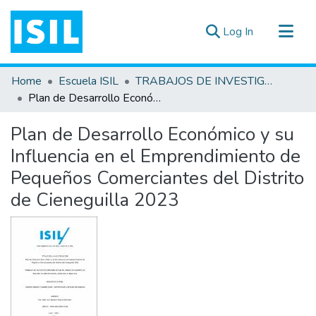
(current)
Log In
All of DSpace
Home
Escuela ISIL
TRABAJOS DE INVESTIGACIÓN
Statistics
Plan de Desarrollo Económico y su Influencia en el Emprendimiento de Pequeños Comerciantes del Distrito de Cieneguilla 2023
Estadísticas Externas
Plan de Desarrollo Económico y su
Documentos ▾
Influencia en el Emprendimiento de
Pequeños Comerciantes del Distrito
de Cieneguilla 2023