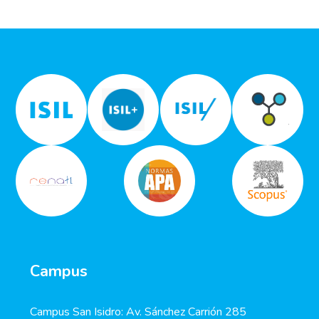
Campus
Campus San Isidro: Av. Sánchez Carrión 285