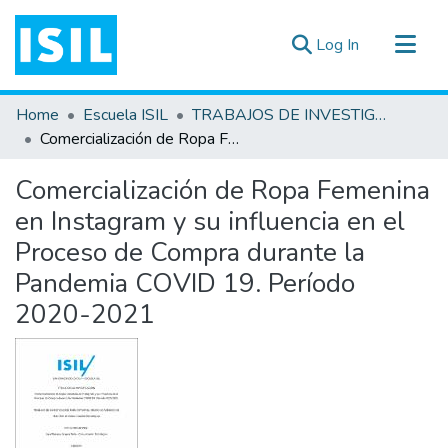
(current)
Log In
All of DSpace
Home
Escuela ISIL
TRABAJOS DE INVESTIGACIÓN
Statistics
Comercialización de Ropa Femenina en Instagram y su influencia en el Proceso de Compra durante la Pandemia COVID 19. Período 2020-2021
Estadísticas Externas
Comercialización de Ropa Femenina
Documentos ▾
en Instagram y su influencia en el
Proceso de Compra durante la
Pandemia COVID 19. Período
2020-2021