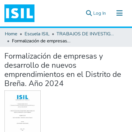
(current)
Log In
All of DSpace
Home
Escuela ISIL
TRABAJOS DE INVESTIGACIÓN
Statistics
Formalización de empresas y desarrollo de nuevos emprendimientos en el Distrito de Breña. Año 2024
Estadísticas Externas
Formalización de empresas y
Documentos ▾
desarrollo de nuevos
emprendimientos en el Distrito de
Breña. Año 2024