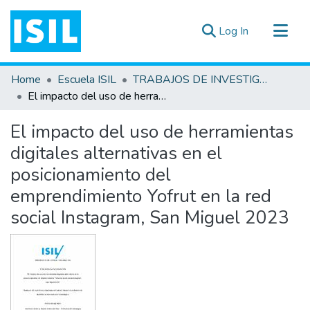
(current)
Log In
All of DSpace
Home
Escuela ISIL
TRABAJOS DE INVESTIGACIÓN
Statistics
El impacto del uso de herramientas digitales alternativas en el posicionamiento del emprendimiento Yofrut en la red social Instagram, San Miguel 2023
Estadísticas Externas
El impacto del uso de herramientas
Documentos ▾
digitales alternativas en el
posicionamiento del
emprendimiento Yofrut en la red
social Instagram, San Miguel 2023