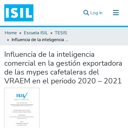
(current)
Log In
All of DSpace
Home
Escuela ISIL
TESIS
Statistics
Influencia de la inteligencia comercial en la gestión exportadora de las mypes cafetaleras del VRAEM en el periodo 2020 – 2021
Estadísticas Externas
Influencia de la inteligencia
Documentos ▾
comercial en la gestión exportadora
de las mypes cafetaleras del
VRAEM en el periodo 2020 – 2021