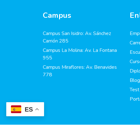
Campus
En
Campus San Isidro: Av. Sánchez
Empl
Carrión 285
Carr
Campus La Molina: Av. La Fontana
Escu
955
Curs
Campus Miraflores: Av. Benavides
Dip
778
Blog
Test
Port
ES