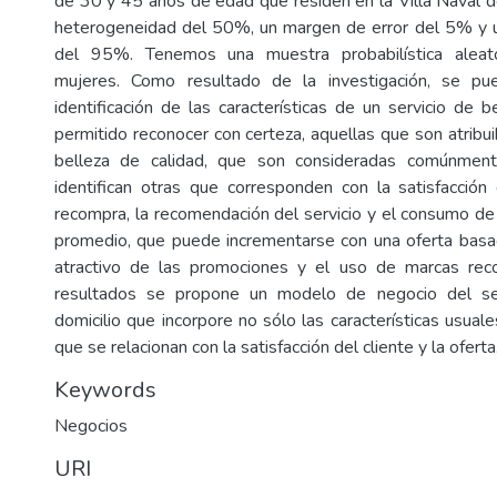
de 30 y 45 años de edad que residen en la Villa Naval d
heterogeneidad del 50%, un margen de error del 5% y u
del 95%. Tenemos una muestra probabilística aleat
mujeres. Como resultado de la investigación, se pu
identificación de las características de un servicio de b
permitido reconocer con certeza, aquellas que son atribui
belleza de calidad, que son consideradas comúnment
identifican otras que corresponden con la satisfacción
recompra, la recomendación del servicio y el consumo de
promedio, que puede incrementarse con una oferta basad
atractivo de las promociones y el uso de marcas rec
resultados se propone un modelo de negocio del ser
domicilio que incorpore no sólo las características usuale
que se relacionan con la satisfacción del cliente y la oferta
Keywords
Negocios
URI