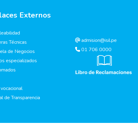
laces Externos
eabilidad
admision@isil.pe
eras Técnicas
01 706 0000
ela de Negocios
os especializados
lomados
 vocacional
al de Transparencia