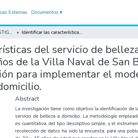
icas Externas
Documentos ▾
TRABAJOS DE INVESTIGACIÓN
Identificar las características del servicio de belleza a domicilio para las mujeres de 30 a 45 años de la Villa Naval de San Borja en el 2021 y propuesta de innovación para implementar el modelo de negocio del servicio de belleza a domicilio.
rísticas del servicio de bellez
os de la Villa Naval de San B
ión para implementar el mode
domicilio.
Abstract
La investigación tiene como objetivo la identificación de l
servicio de belleza a domicilio. La metodología empleada
es cuantitativa, del tipo descriptivo simple, y el instrum
recolección de datos ha sido la encuesta, para una pob