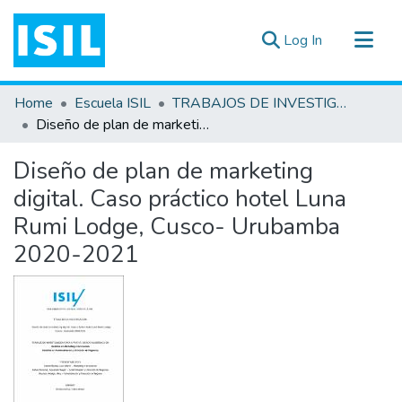
(current)
Log In
All of DSpace
Home
Escuela ISIL
TRABAJOS DE INVESTIGACIÓN
Statistics
Diseño de plan de marketing digital. Caso práctico hotel Luna Rumi Lodge, Cusco- Urubamba 2020-2021
Estadísticas Externas
Diseño de plan de marketing
Documentos ▾
digital. Caso práctico hotel Luna
Rumi Lodge, Cusco- Urubamba
2020-2021