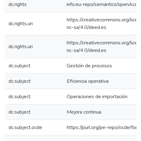
dc.rights
info:eu-repo/semantics/openAcce
https://creativecommons.org/lice
dc.rights.uri
nc-sa/4.0/deed.es
https://creativecommons.org/lice
dc.rights.uri
nc-sa/4.0/deed.es
dc.subject
Gestión de procesos
dc.subject
Eficiencia operativa
dc.subject
Operaciones de importación
dc.subject
Mejora continua
dc.subject.ocde
https://purl.org/pe-repo/ocde/for