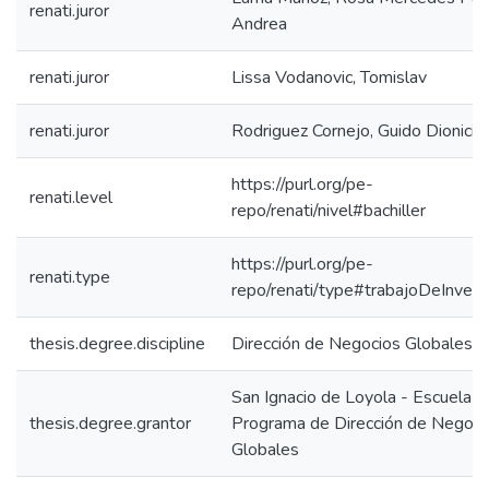
renati.juror
Andrea
renati.juror
Lissa Vodanovic, Tomislav
renati.juror
Rodriguez Cornejo, Guido Dionicio
https://purl.org/pe-
renati.level
repo/renati/nivel#bachiller
https://purl.org/pe-
renati.type
repo/renati/type#trabajoDeInvest
thesis.degree.discipline
Dirección de Negocios Globales
San Ignacio de Loyola - Escuela IS
thesis.degree.grantor
Programa de Dirección de Negoci
Globales