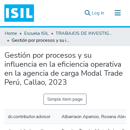
(current)
Log In
All of DSpace
Home
Escuela ISIL
TRABAJOS DE INVESTIGACIÓN
Statistics
Gestión por procesos y su influencia en la eficiencia operativa en la agencia de carga Modal Trade Perú, Callao, 2023
Estadísticas Externas
Gestión por procesos y su
Documentos ▾
influencia en la eficiencia operativa
en la agencia de carga Modal Trade
Perú, Callao, 2023
Simple item page
dc.contributor.advisor
Albarracin Aparicio, Roxana Alexa