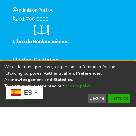
admision@isil.pe
01 706 0000
Redes Sociales
We collect and process your personal information for the
following purposes:
Authentication, Preferences,
Acknowledgement and Statistics
.
To learn more, please read our
privacy policy
.
ES
Customize
Decline
That's ok