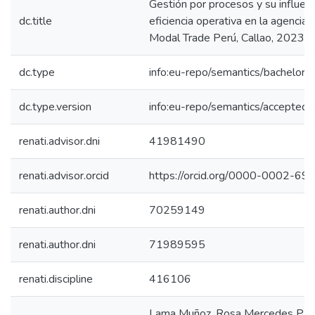
Gestión por procesos y su influenc
dc.title
eficiencia operativa en la agencia 
Modal Trade Perú, Callao, 2023
dc.type
info:eu-repo/semantics/bachelorT
dc.type.version
info:eu-repo/semantics/acceptedV
renati.advisor.dni
41981490
renati.advisor.orcid
https://orcid.org/0000-0002-6
renati.author.dni
70259149
renati.author.dni
71989595
renati.discipline
416106
Lama Muñoz, Rosa Mercedes Patr