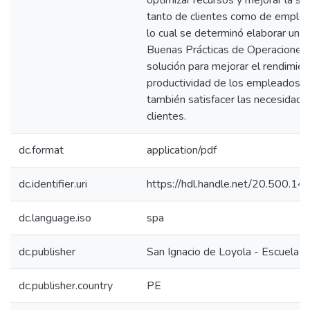
optimizar recursos y mejorar la sat
tanto de clientes como de emplea
lo cual se determinó elaborar un 
Buenas Prácticas de Operaciones
solución para mejorar el rendimien
productividad de los empleados, 
también satisfacer las necesidade
clientes.
dc.format
application/pdf
dc.identifier.uri
https://hdl.handle.net/20.500.1
dc.language.iso
spa
dc.publisher
San Ignacio de Loyola - Escuela I
dc.publisher.country
PE