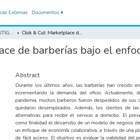
icas Externas
Documentos ▾
TRABAJOS DE INVESTIGACIÓN
Click & Cut: Marketplace de barberías bajo el enfoque de economía colaborativa
lace de barberías bajo el enf
Abstract
Durante los últimos años, las barberías han crecido e
incrementando la demanda del oficio. Actualmente, d
pandemia, muchos barberos fueron despedidos de sus c
quedaron desempleados. Además, los clientes de las
alternativas para recibir el servicio a domicilio. El pr
como finalidad el desarrollo de un modelo de negocio d
un enfoque de economía colaborativa, a través de una p
de fácil acceso. El objetivo es evaluar la viabilidad del p