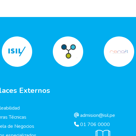
laces Externos
eabilidad
admision@isil.pe
eras Técnicas
01 706 0000
ela de Negocios
os especializados