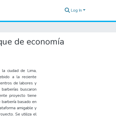
Log In
oque de economía
n la ciudad de Lima,
ebido a la reciente
entros de labores y
 barberías buscaron
esente proyecto tiene
e barbería basado en
lataforma amigable y
royecto. Se utiliza el